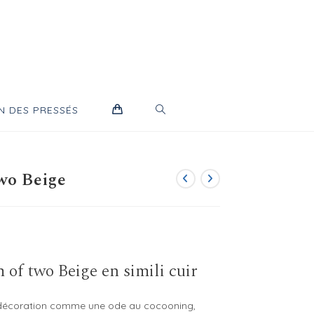
TOGGLE
N DES PRESSÉS
WEBSITE
wo Beige
SEARCH
of two Beige en simili cuir
 décoration comme une ode au cocooning,