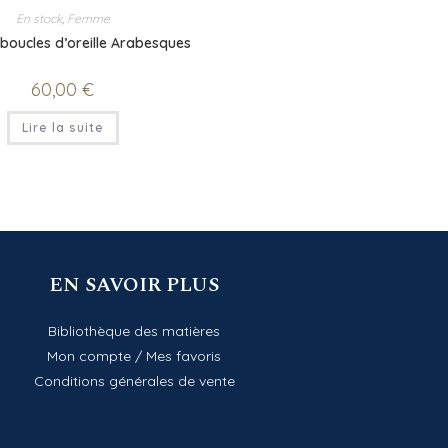
En stock
,
Femme
 boucles d’oreille Arabesques
60,00
€
Lire la suite
EN SAVOIR PLUS
Bibliothèque des matières
Mon compte
/
Mes favoris
Conditions générales de vente