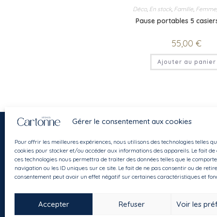
Déco
,
En stock
,
Famille
,
Femme
Pause portables 5 casie
55,00
€
Ajouter au panier
Gérer le consentement aux cookies
Pour offrir les meilleures expériences, nous utilisons des technologies telles qu
cookies pour stocker et/ou accéder aux informations des appareils. Le fait de
ces technologies nous permettra de traiter des données telles que le comport
navigation ou les ID uniques sur ce site. Le fait de ne pas consentir ou de retir
Instagram
Facebook
E-mail
consentement peut avoir un effet négatif sur certaines caractéristiques et fon
Accepter
Refuser
Voir les pr