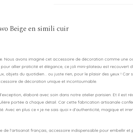
Beige
wo Beige en simili cuir
e. Nous avons imaginé cet accessoire de décoration comme une od
our allier praticité et élégance, ce joli mini-plateau est recouvert d’
ux, objets du quotidien… ou juste rien, pour le plaisir des yeux ! Car
accessoire de décoration unique et incontournable.
xception, élaboré avec soin dans notre atelier parisien. Et il est réa
culière portée à chaque détail. Car cette fabrication artisanale con
nité. Avec en plus ce « je ne sais quoi » d’authenticité, magique et i
e de l’artisanat français, accessoire indispensable pour embellir et 