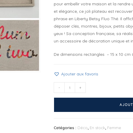
pour embellir votre maison et la rendre u
et élégance, ce joli plateau est recouvert
phrase en Liberty Betsy Fluo Thé. Il affi
déposer clés, montres, bijoux, petits obje
yeux ! Sa conception française, sa réalis
un accessoire de décoration unique et i
De dimensions rectangles – 15 x 10 cm à l’
Ajouter aux favoris
quantité
-
+
de
Mini
AJOUT
plateau
Mum
of
Catégories :
Déco
,
En stock
,
Femme
two