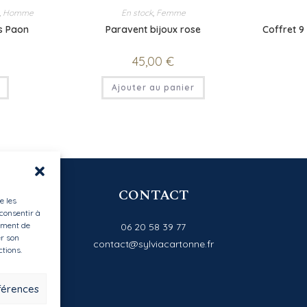
,
Homme
En stock
,
Femme
rs Paon
Paravent bijoux rose
Coffret 9
45,00
€
Ajouter au panier
CONTACT
e les
 consentir à
ement de
06 20 58 39 77
er son
contact@sylviacartonne.fr
ctions.
éférences