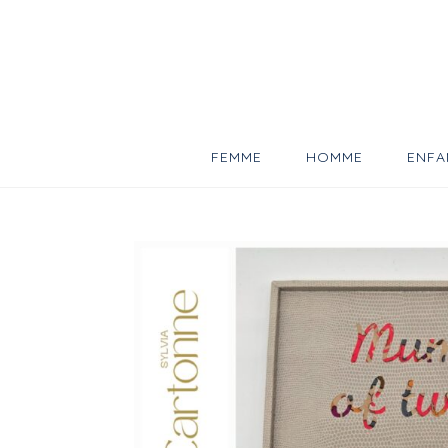
Skip
to
content
FEMME
HOMME
ENFA