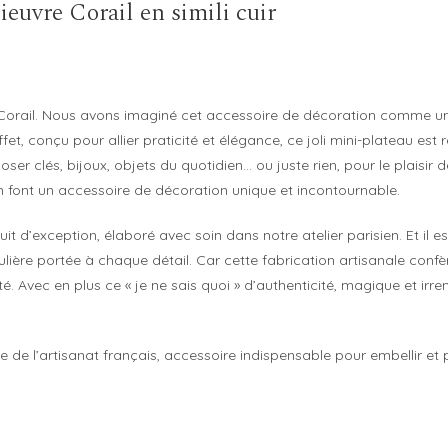
ieuvre Corail en simili cuir
Corail. Nous avons imaginé cet accessoire de décoration comme un
et, conçu pour allier praticité et élégance, ce joli mini-plateau est re
ser clés, bijoux, objets du quotidien… ou juste rien, pour le plaisir
 en font un accessoire de décoration unique et incontournable.
t d’exception, élaboré avec soin dans notre atelier parisien. Et il es
culière portée à chaque détail. Car cette fabrication artisanale con
nité. Avec en plus ce « je ne sais quoi » d’authenticité, magique et i
e de l’artisanat français, accessoire indispensable pour embellir et 