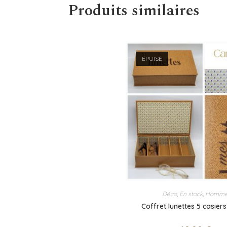
Produits similaires
ÉPUISÉ
Déco
,
En stock
,
Homm
Coffret lunettes 5 casier