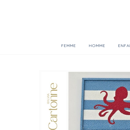
Skip
to
content
FEMME
HOMME
ENFA