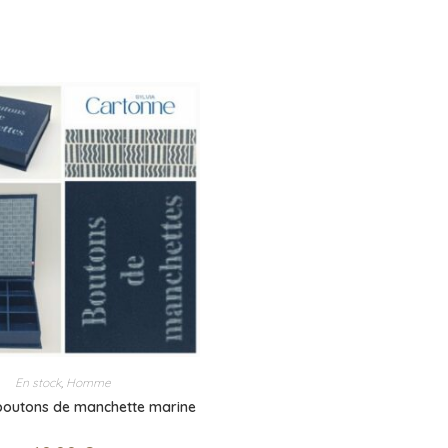
En stock
,
Homme
 boutons de manchette marine