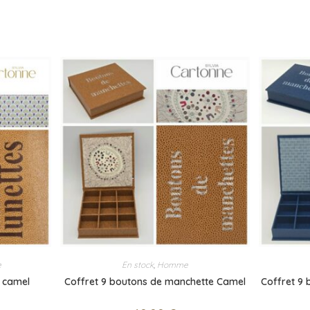
e
En stock
,
Homme
s camel
Coffret 9 boutons de manchette Camel
Coffret 9