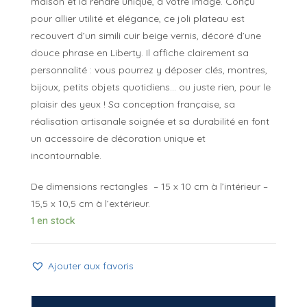
maison et la rendre unique, à votre image. Conçu
pour allier utilité et élégance, ce joli plateau est
recouvert d’un simili cuir beige vernis, décoré d’une
douce phrase en Liberty. Il affiche clairement sa
personnalité : vous pourrez y déposer clés, montres,
bijoux, petits objets quotidiens… ou juste rien, pour le
plaisir des yeux ! Sa conception française, sa
réalisation artisanale soignée et sa durabilité en font
un accessoire de décoration unique et
incontournable.
De dimensions rectangles – 15 x 10 cm à l’intérieur –
15,5 x 10,5 cm à l’extérieur.
1 en stock
Ajouter aux favoris
quantité