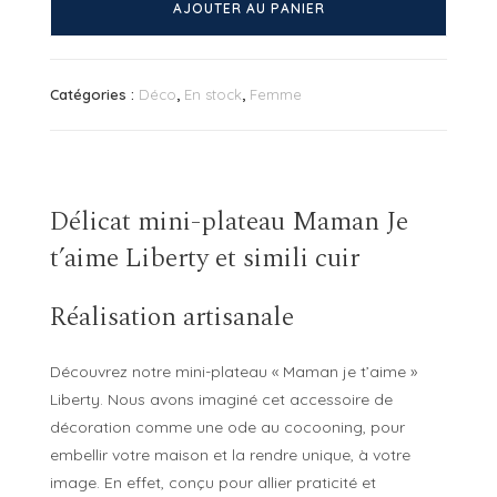
de
AJOUTER AU PANIER
Mini
plateau
Maman
Catégories :
Déco
,
En stock
,
Femme
Je
t'aime
Liberty
Délicat mini-plateau Maman Je
t’aime Liberty et simili cuir
Réalisation artisanale
Découvrez notre mini-plateau « Maman je t’aime »
Liberty. Nous avons imaginé cet accessoire de
décoration comme une ode au cocooning, pour
embellir votre maison et la rendre unique, à votre
image. En effet, conçu pour allier praticité et