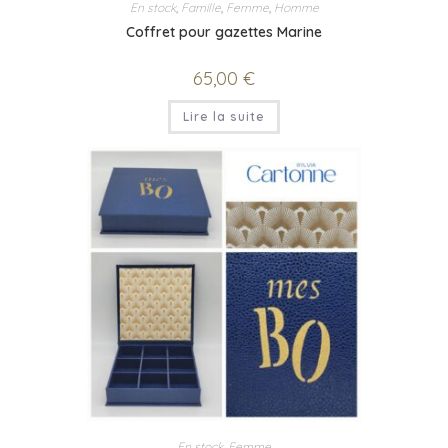
En stock
,
Famille
,
Femme
,
Homme
Coffret pour gazettes Marine
65,00
€
Lire la suite
En stock
,
Femme