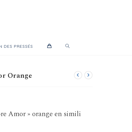
TOGGLE
N DES PRESSÉS
WEBSITE
or Orange
SEARCH
re Amor » orange en simili