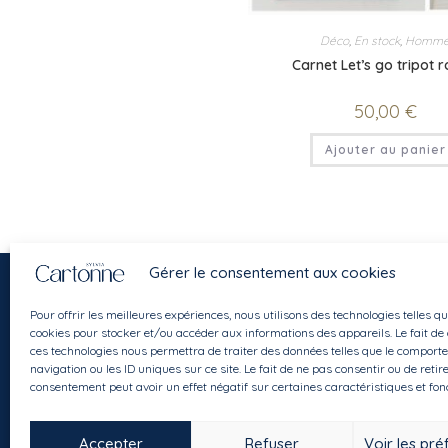
Déco
,
En stock
,
Homm
Carnet Let’s go tripot 
50,00
€
Ajouter au panier
Gérer le consentement aux cookies
Pour offrir les meilleures expériences, nous utilisons des technologies telles qu
cookies pour stocker et/ou accéder aux informations des appareils. Le fait de
ces technologies nous permettra de traiter des données telles que le comport
navigation ou les ID uniques sur ce site. Le fait de ne pas consentir ou de retir
Instagram
Facebook
E-mail
consentement peut avoir un effet négatif sur certaines caractéristiques et fon
Accepter
Refuser
Voir les pr