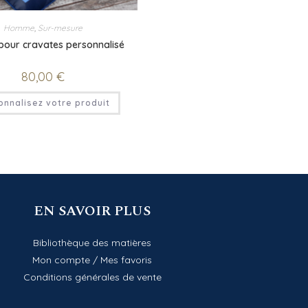
Homme
,
Sur-mesure
pour cravates personnalisé
80,00
€
onnalisez votre produit
EN SAVOIR PLUS
Bibliothèque des matières
Mon compte
/
Mes favoris
Conditions générales de vente