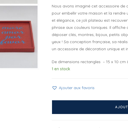
Nous avons imaginé cet accessoire de
pour embellir votre maison et la rendre u
et élégance, ce joli plateau est recouver
phrase aux couleurs toniques. Il affiche 
déposer clés, montres, bijoux, petits obje
yeux ! Sa conception française, sa réalis
un accessoire de décoration unique et i
De dimensions rectangles – 15 x 10 cm à l’
1 en stock
Ajouter aux favoris
quantité
de
AJOUT
Mini
plateau
More