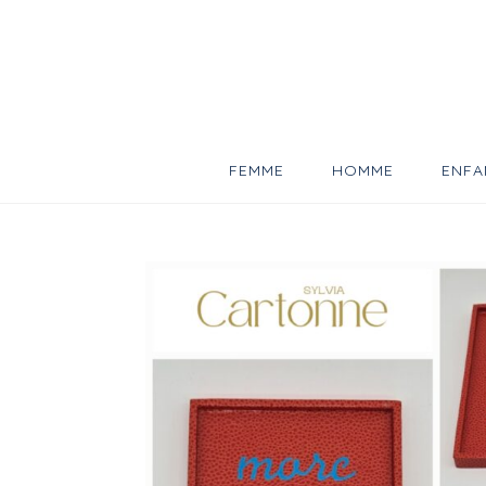
Skip
to
content
FEMME
HOMME
ENFA