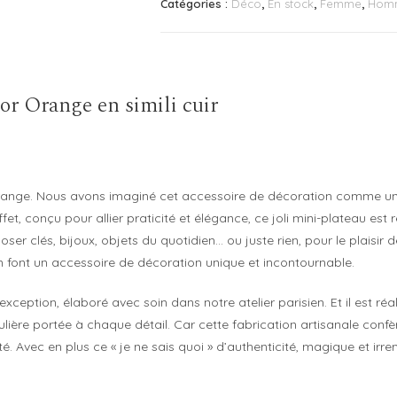
Catégories :
Déco
,
En stock
,
Femme
,
Hom
Amor
Orange
r Orange en simili cuir
range. Nous avons imaginé cet accessoire de décoration comme un
et, conçu pour allier praticité et élégance, ce joli mini-plateau est re
ser clés, bijoux, objets du quotidien… ou juste rien, pour le plaisir
 en font un accessoire de décoration unique et incontournable.
ception, élaboré avec soin dans notre atelier parisien. Et il est réal
culière portée à chaque détail. Car cette fabrication artisanale con
nité. Avec en plus ce « je ne sais quoi » d’authenticité, magique et i