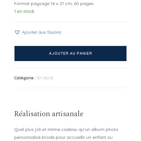
Format paysage 16 x 21 cm, 60 pages.
1 en stock
Ajouter aux favoris
quantité
de
AJOUTER AU PANIER
Mini
album
brodé
Catégorie :
En stock
Montgolfière
Réalisation artisanale
Quel plus joli et intime cadeau qu’un album photo
personnalisé brodé pour accueillir un enfant ou