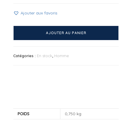
Ajouter aux favoris
quantité
de
AJOUTER AU PANIER
Coffret
2
montres
Catégories :
En stock
,
Homme
gris
orange
POIDS
0,750 kg