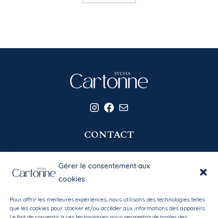
Instagram
Facebook
E-mail
CONTACT
06 20 58 39 77
Gérer le consentement aux
contact@sylviacartonne.fr
cookies
Pour offrir les meilleures expériences, nous utilisons des technologies telles
EN SAVOIR PLUS
que les cookies pour stocker et/ou accéder aux informations des appareils.
Le fait de consentir à ces technologies nous permettra de traiter des