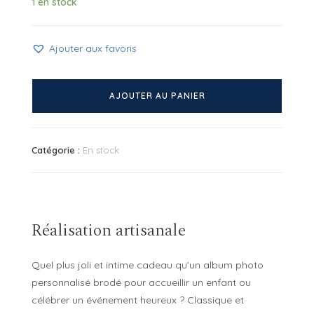
1 en stock
Ajouter aux favoris
quantité
de
AJOUTER AU PANIER
Mini
album
brodé
Catégorie :
En stock
Fleur
Réalisation artisanale
Quel plus joli et intime cadeau qu’un album photo
personnalisé brodé pour accueillir un enfant ou
célébrer un événement heureux ? Classique et