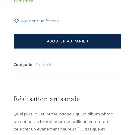
1 en stock
Ajouter aux favoris
quantité
de
AJOUTER AU PANIER
Mini
album
brodé
Catégorie :
En stock
Eléphant
Réalisation artisanale
Quel plus joli et intime cadeau qu’un album photo
personnalisé brodé pour accueillir un enfant ou
célébrer un événement heureux ? Classique et