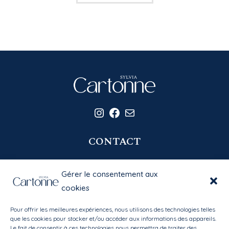
Instagram
Facebook
E-mail
CONTACT
06 20 58 39 77
Gérer le consentement aux
contact@sylviacartonne.fr
cookies
Pour offrir les meilleures expériences, nous utilisons des technologies telles
EN SAVOIR PLUS
que les cookies pour stocker et/ou accéder aux informations des appareils.
Le fait de consentir à ces technologies nous permettra de traiter des