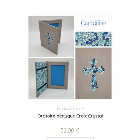
En stock
,
Enfant
Oratoire diptyque Croix Crystal
32,00
€