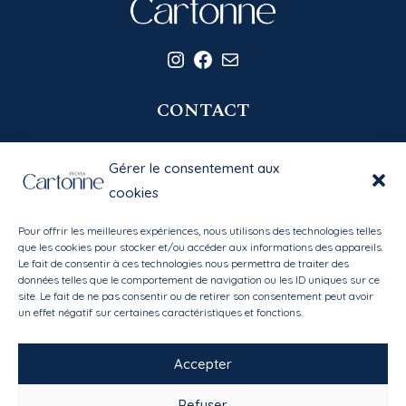
Instagram
Facebook
E-mail
CONTACT
06 20 58 39 77
Gérer le consentement aux
contact@sylviacartonne.fr
cookies
Pour offrir les meilleures expériences, nous utilisons des technologies telles
EN SAVOIR PLUS
que les cookies pour stocker et/ou accéder aux informations des appareils.
Le fait de consentir à ces technologies nous permettra de traiter des
données telles que le comportement de navigation ou les ID uniques sur ce
Bibliothèque des matières
site. Le fait de ne pas consentir ou de retirer son consentement peut avoir
Mon compte
/
Mes favoris
un effet négatif sur certaines caractéristiques et fonctions.
Conditions générales de vente
Accepter
Refuser