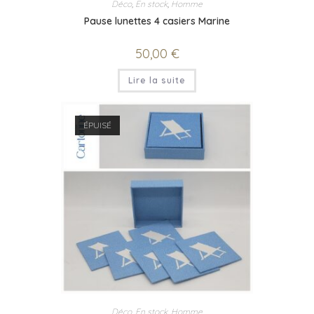
Déco
,
En stock
,
Homme
Pause lunettes 4 casiers Marine
50,00
€
Lire la suite
ÉPUISÉ
Déco
,
En stock
,
Homme