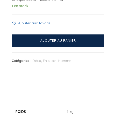
1 en stock
Ajouter aux favoris
quantité
de
AJOUTER AU PANIER
Pause
lunettes
4
Catégories :
Déco
,
En stock
,
Homme
casiers
Gris
POIDS
1 kg