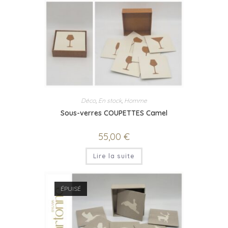
Déco
,
En stock
,
Homme
Sous-verres COUPETTES Camel
55,00
€
Lire la suite
ÉPUISÉ