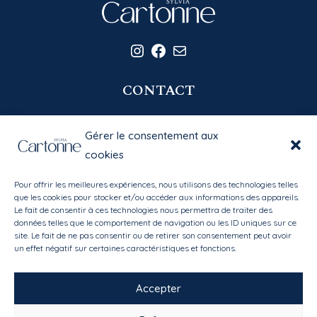
Instagram
Facebook
E-mail
CONTACT
06 20 58 39 77
Gérer le consentement aux
contact@sylviacartonne.fr
cookies
Pour offrir les meilleures expériences, nous utilisons des technologies telles
EN SAVOIR PLUS
que les cookies pour stocker et/ou accéder aux informations des appareils.
Le fait de consentir à ces technologies nous permettra de traiter des
données telles que le comportement de navigation ou les ID uniques sur ce
Bibliothèque des matières
site. Le fait de ne pas consentir ou de retirer son consentement peut avoir
Mon compte
/
Mes favoris
un effet négatif sur certaines caractéristiques et fonctions.
Conditions générales de vente
Accepter