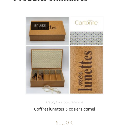
ÉPUISÉ
Déco
,
En stock
,
Homme
Coffret lunettes 5 casiers camel
60,00
€