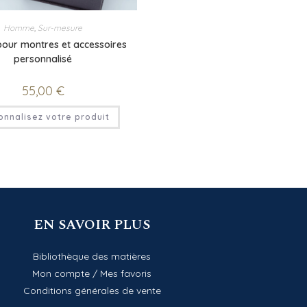
Homme
,
Sur-mesure
pour montres et accessoires
personnalisé
55,00
€
onnalisez votre produit
EN SAVOIR PLUS
Bibliothèque des matières
Mon compte
/
Mes favoris
Conditions générales de vente