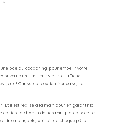
me
une ode au cocooning, pour embellir votre
couvert d’un simili cuir vernis et affiche
 des yeux ! Car sa conception française, sa
 Et il est réalisé à la main pour en garantir la
ale confère à chacun de nos mini-plateaux cette
ue et irremplaçable, qui fait de chaque pièce