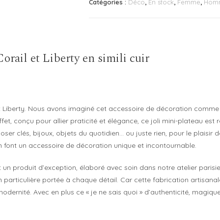
Catégories :
Déco
,
En stock
,
Femme
,
Hom
Corail
et
Liberty
rail et Liberty en simili cuir
t Liberty. Nous avons imaginé cet accessoire de décoration comme 
et, conçu pour allier praticité et élégance, ce joli mini-plateau est re
ser clés, bijoux, objets du quotidien… ou juste rien, pour le plaisir
 en font un accessoire de décoration unique et incontournable.
un produit d’exception, élaboré avec soin dans notre atelier parisien.
on particulière portée à chaque détail. Car cette fabrication artisan
t modernité. Avec en plus ce « je ne sais quoi » d’authenticité, magiq