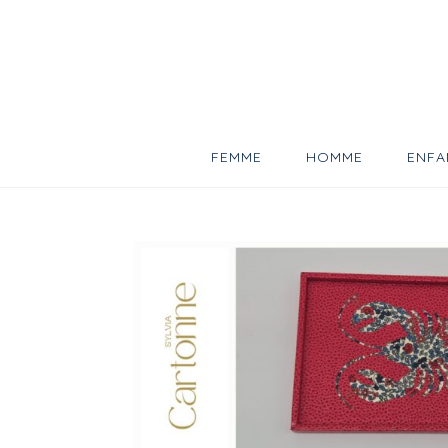
Skip
to
content
FEMME
HOMME
ENFA