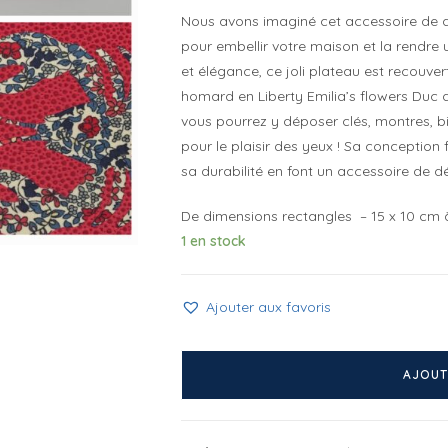
Nous avons imaginé cet accessoire de
pour embellir votre maison et la rendre u
et élégance, ce joli plateau est recouvert
homard en Liberty Emilia’s flowers Duc de
vous pourrez y déposer clés, montres, bij
pour le plaisir des yeux ! Sa conception 
sa durabilité en font un accessoire de d
De dimensions rectangles – 15 x 10 cm à l’
1 en stock
Ajouter aux favoris
quantité
de
AJOUT
Mini
plateau
Homard