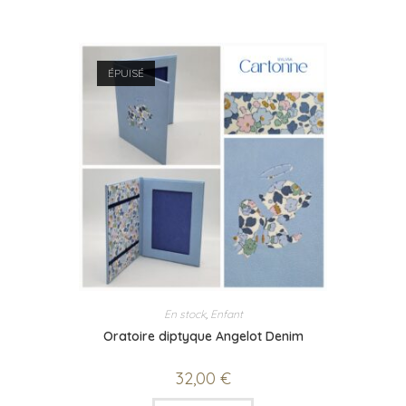
ÉPUISÉ
En stock
,
Enfant
Oratoire diptyque Angelot Denim
32,00
€