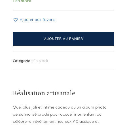
1 en stock
Ajouter aux favoris
quantité
de
AJOUTER AU PANIER
Mini
album
brodé
Catégorie :
En stock
Colombe
Réalisation artisanale
Quel plus joli et intime cadeau qu’un album photo
personnalisé brodé pour accueillir un enfant ou
célébrer un événement heureux ? Classique et