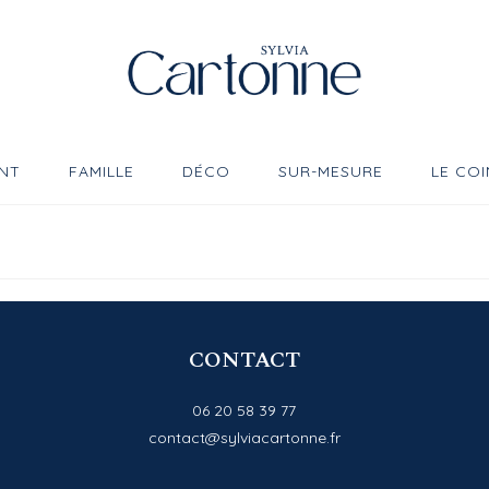
NT
FAMILLE
DÉCO
SUR-MESURE
LE COI
CONTACT
06 20 58 39 77
contact@sylviacartonne.fr