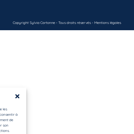
Copyright Sylvia Cartonne - Tous droits réservés -
Mentions légales
e les
 consentir à
ement de
er son
ctions.