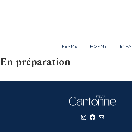
Skip
to
content
FEMME
HOMME
ENFA
En préparation
Instagram
Facebook
E-mail