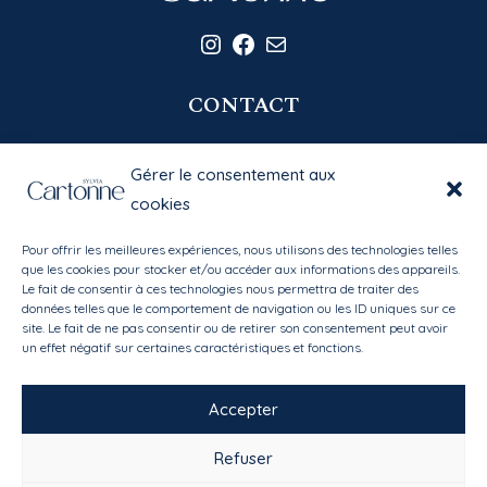
Instagram
Facebook
E-mail
CONTACT
06 20 58 39 77
Gérer le consentement aux
contact@sylviacartonne.fr
cookies
Pour offrir les meilleures expériences, nous utilisons des technologies telles
EN SAVOIR PLUS
que les cookies pour stocker et/ou accéder aux informations des appareils.
Le fait de consentir à ces technologies nous permettra de traiter des
données telles que le comportement de navigation ou les ID uniques sur ce
Bibliothèque des matières
site. Le fait de ne pas consentir ou de retirer son consentement peut avoir
Mon compte
/
Mes favoris
un effet négatif sur certaines caractéristiques et fonctions.
Conditions générales de vente
Accepter
Refuser