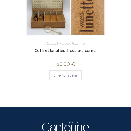
Déco
,
En stock
,
Homme
Coffret lunettes 5 casiers camel
60,00
€
Lire la suite