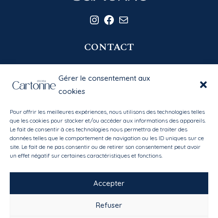
Instagram
Facebook
E-mail
CONTACT
06 20 58 39 77
Gérer le consentement aux
contact@sylviacartonne.fr
cookies
Pour offrir les meilleures expériences, nous utilisons des technologies telles
EN SAVOIR PLUS
que les cookies pour stocker et/ou accéder aux informations des appareils.
Le fait de consentir à ces technologies nous permettra de traiter des
données telles que le comportement de navigation ou les ID uniques sur ce
Bibliothèque des matières
site. Le fait de ne pas consentir ou de retirer son consentement peut avoir
Mon compte
/
Mes favoris
un effet négatif sur certaines caractéristiques et fonctions.
Conditions générales de vente
Accepter
Refuser