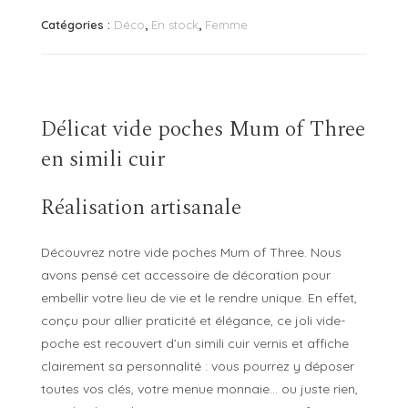
Mum
Catégories :
Déco
,
En stock
,
Femme
of
Three
Délicat vide poches Mum of Three
en simili cuir
Réalisation artisanale
Découvrez notre vide poches Mum of Three. Nous
avons pensé cet accessoire de décoration pour
embellir votre lieu de vie et le rendre unique. En effet,
conçu pour allier praticité et élégance, ce joli vide-
poche est recouvert d’un simili cuir vernis et affiche
clairement sa personnalité : vous pourrez y déposer
toutes vos clés, votre menue monnaie… ou juste rien,