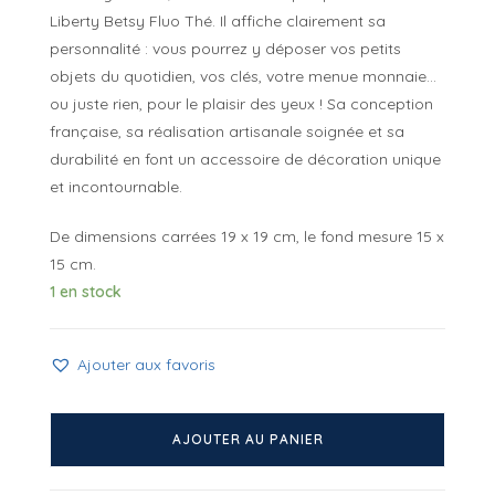
Liberty Betsy Fluo Thé. Il affiche clairement sa
personnalité : vous pourrez y déposer vos petits
objets du quotidien, vos clés, votre menue monnaie…
ou juste rien, pour le plaisir des yeux ! Sa conception
française, sa réalisation artisanale soignée et sa
durabilité en font un accessoire de décoration unique
et incontournable.
De dimensions carrées 19 x 19 cm, le fond mesure 15 x
15 cm.
1 en stock
Ajouter aux favoris
quantité
de
AJOUTER AU PANIER
Vide
poches