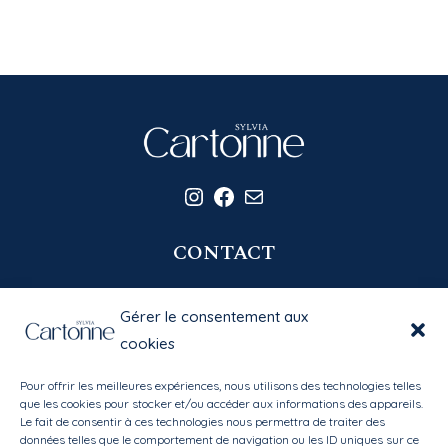
Instagram
Facebook
E-mail
CONTACT
06 20 58 39 77
Gérer le consentement aux
contact@sylviacartonne.fr
cookies
Pour offrir les meilleures expériences, nous utilisons des technologies telles
EN SAVOIR PLUS
que les cookies pour stocker et/ou accéder aux informations des appareils.
Le fait de consentir à ces technologies nous permettra de traiter des
données telles que le comportement de navigation ou les ID uniques sur ce
Bibliothèque des matières