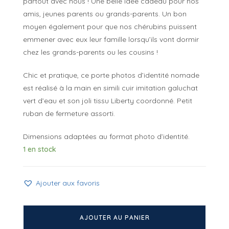
partout avec nous ! Une belle idée cadeau pour nos
amis, jeunes parents ou grands-parents. Un bon
moyen également pour que nos chérubins puissent
emmener avec eux leur famille lorsqu’ils vont dormir
chez les grands-parents ou les cousins !
Chic et pratique, ce porte photos d’identité nomade
est réalisé à la main en simili cuir imitation galuchat
vert d’eau et son joli tissu Liberty coordonné. Petit
ruban de fermeture assorti.
Dimensions adaptées au format photo d’identité.
1 en stock
Ajouter aux favoris
quantité
de
AJOUTER AU PANIER
Porte