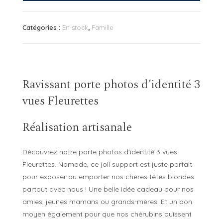
photos
d’identité
Catégories :
En stock
,
Famille
3
vues
Fleurettes
Ravissant porte photos d’identité 3
vues Fleurettes
Réalisation artisanale
Découvrez notre porte photos d’identité 3 vues
Fleurettes. Nomade, ce joli support est juste parfait
pour exposer ou emporter nos chères têtes blondes
partout avec nous ! Une belle idée cadeau pour nos
amies, jeunes mamans ou grands-mères. Et un bon
moyen également pour que nos chérubins puissent