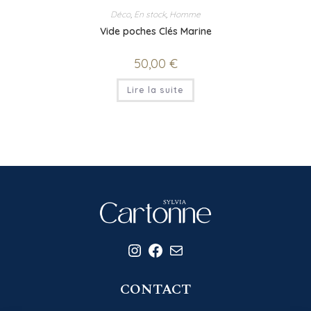
Déco
,
En stock
,
Homme
Vide poches Clés Marine
50,00
€
Lire la suite
Instagram
Facebook
E-mail
CONTACT