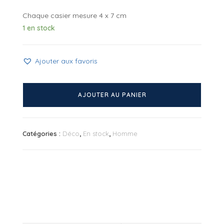
Chaque casier mesure 4 x 7 cm
1 en stock
Ajouter aux favoris
quantité
de
AJOUTER AU PANIER
Pause
lunettes
4
Catégories :
Déco
,
En stock
,
Homme
casiers
Turquoise