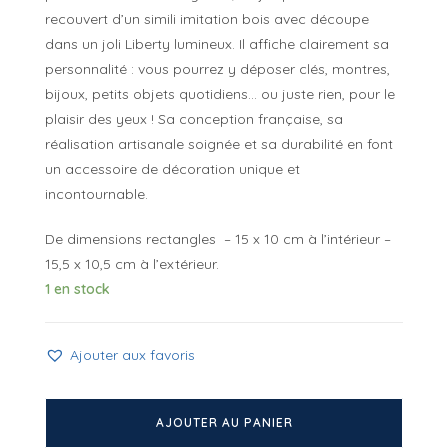
recouvert d’un simili imitation bois avec découpe
dans un joli Liberty lumineux. Il affiche clairement sa
personnalité : vous pourrez y déposer clés, montres,
bijoux, petits objets quotidiens… ou juste rien, pour le
plaisir des yeux ! Sa conception française, sa
réalisation artisanale soignée et sa durabilité en font
un accessoire de décoration unique et
incontournable.
De dimensions rectangles – 15 x 10 cm à l’intérieur –
15,5 x 10,5 cm à l’extérieur.
1 en stock
Ajouter aux favoris
quantité
de
AJOUTER AU PANIER
Mini