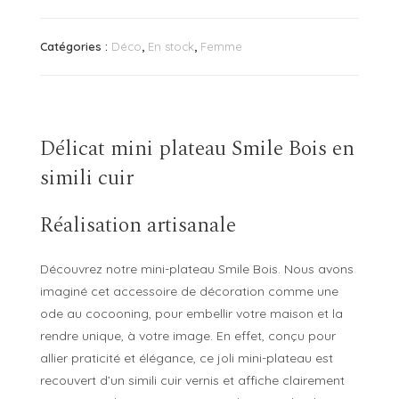
plateau
Smile
Catégories :
Déco
,
En stock
,
Femme
Bois
Délicat mini plateau Smile Bois en
simili cuir
Réalisation artisanale
Découvrez notre mini-plateau Smile Bois. Nous avons
imaginé cet accessoire de décoration comme une
ode au cocooning, pour embellir votre maison et la
rendre unique, à votre image. En effet, conçu pour
allier praticité et élégance, ce joli mini-plateau est
recouvert d’un simili cuir vernis et affiche clairement