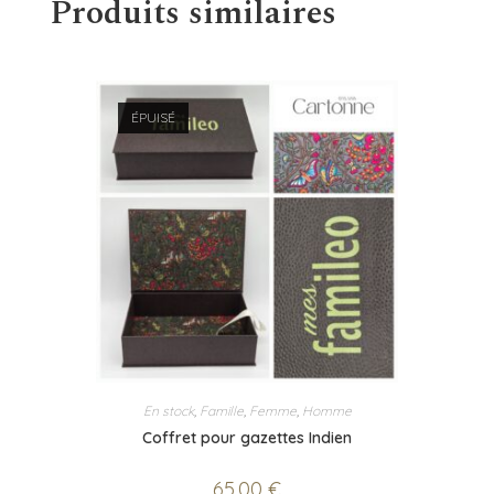
Produits similaires
ÉPUISÉ
En stock
,
Famille
,
Femme
,
Homme
Coffret pour gazettes Indien
65,00
€