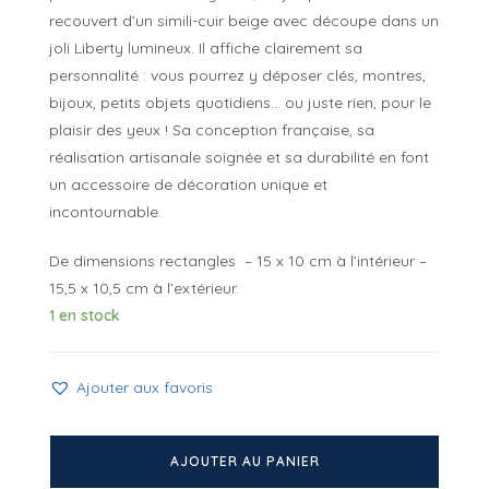
recouvert d’un simili-cuir beige avec découpe dans un
joli Liberty lumineux. Il affiche clairement sa
personnalité : vous pourrez y déposer clés, montres,
bijoux, petits objets quotidiens… ou juste rien, pour le
plaisir des yeux ! Sa conception française, sa
réalisation artisanale soignée et sa durabilité en font
un accessoire de décoration unique et
incontournable.
De dimensions rectangles – 15 x 10 cm à l’intérieur –
15,5 x 10,5 cm à l’extérieur.
1 en stock
Ajouter aux favoris
quantité
de
AJOUTER AU PANIER
Mini