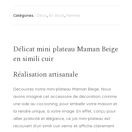
plateau
Maman
Catégories :
Déco
,
En stock
,
Femme
Beige
Délicat mini plateau Maman Beige
en simili cuir
Réalisation artisanale
Découvrez notre mini-plateau Maman Beige. Nous
avons imaginé cet accessoire de décoration comme
une ode au cocooning, pour embellir votre maison et
la rendre unique, à votre image. En effet, conçu pour
allier praticité et élégance, ce joli mini-plateau est
recouvert d’un simili cuir vernis et affiche clairement