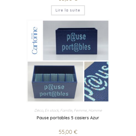
Lire la suite
Déco
,
En stock
,
Famille
,
Femme
,
Homme
Pause portables 5 casiers Azur
55,00
€