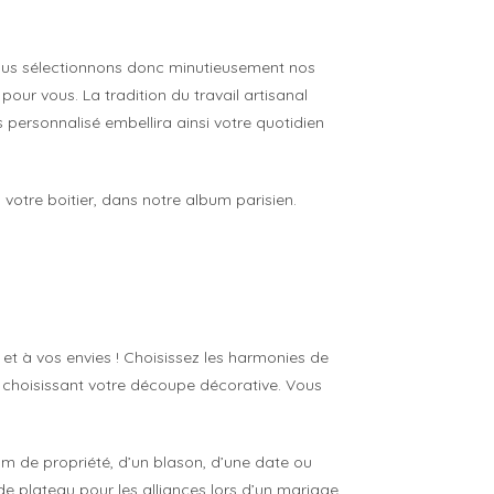
 Nous sélectionnons donc minutieusement nos
pour vous. La tradition du travail artisanal
 personnalisé embellira ainsi votre quotidien
 votre boitier, dans notre album parisien.
et à vos envies ! Choisissez les harmonies de
 en choisissant votre découpe décorative. Vous
om de propriété, d’un blason, d’une date ou
e plateau pour les alliances lors d’un mariage.