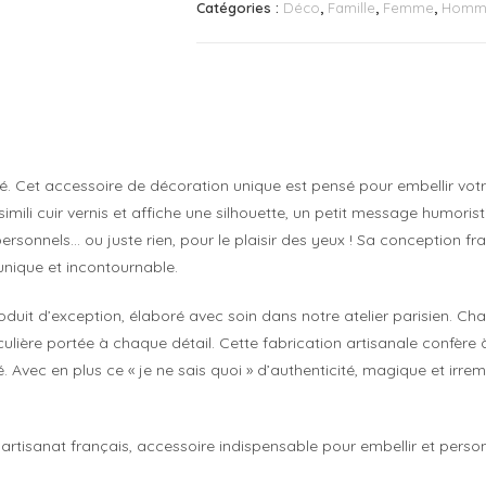
Catégories :
Déco
,
Famille
,
Femme
,
Homm
 Cet accessoire de décoration unique est pensé pour embellir votre li
 simili cuir vernis et affiche une silhouette, un petit message humor
personnels… ou juste rien, pour le plaisir des yeux ! Sa conception fr
unique et incontournable.
duit d’exception, élaboré avec soin dans notre atelier parisien. Chaq
rticulière portée à chaque détail. Cette fabrication artisanale conf
té. Avec en plus ce « je ne sais quoi » d’authenticité, magique et irr
’artisanat français, accessoire indispensable pour embellir et person