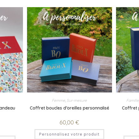
Femme
,
Sur-mesure
Famille
Bandeau
Coffret boucles d’oreilles personnalisé
Coffret
60,00
€
Personnalisez votre produit