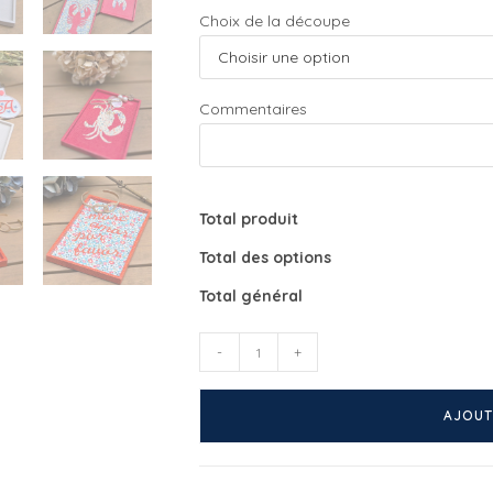
Choix de la découpe
Commentaires
Total produit
Total des options
Total général
quantité
-
+
de
Mini
AJOUT
plateau
déco
personnalisé