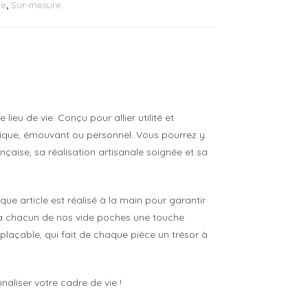
e
,
Sur-mesure
eu de vie. Conçu pour allier utilité et
istique, émouvant ou personnel. Vous pourrez y
ançaise, sa réalisation artisanale soignée et sa
ue article est réalisé à la main pour garantir
ère à chacun de nos vide poches une touche
emplaçable, qui fait de chaque pièce un trésor à
naliser votre cadre de vie !