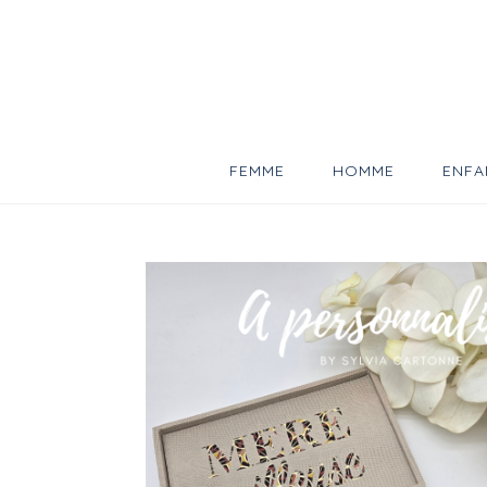
Skip
to
content
FEMME
HOMME
ENFA