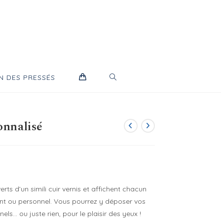
TOGGLE
N DES PRESSÉS
WEBSITE
onnalisé
SEARCH
rts d’un simili cuir vernis et affichent chacun
t ou personnel. Vous pourrez y déposer vos
nels… ou juste rien, pour le plaisir des yeux !