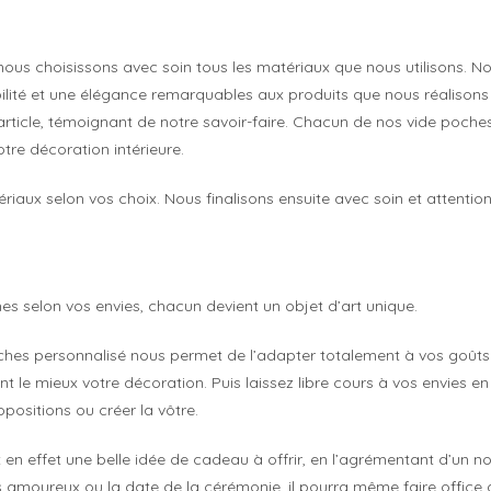
 nous choisissons avec soin tous les matériaux que nous utilisons.
abilité et une élégance remarquables aux produits que nous réalisons 
rticle, témoignant de notre savoir-faire. Chacun de nos vide poches
tre décoration intérieure.
iaux selon vos choix. Nous finalisons ensuite avec soin et attention
hes selon vos envies, chacun devient un objet d’art unique.
oches personnalisé nous permet de l’adapter totalement à vos goûts 
ssent le mieux votre décoration. Puis laissez libre cours à vos envies
ositions ou créer la vôtre.
en effet une belle idée de cadeau à offrir, en l’agrémentant d’un n
 amoureux ou la date de la cérémonie, il pourra même faire office d