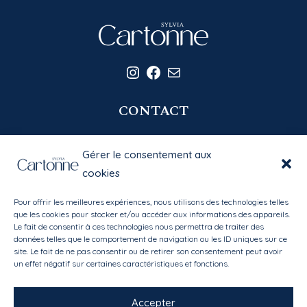
Instagram
Facebook
E-mail
CONTACT
06 20 58 39 77
Gérer le consentement aux
contact@sylviacartonne.fr
cookies
Pour offrir les meilleures expériences, nous utilisons des technologies telles
EN SAVOIR PLUS
que les cookies pour stocker et/ou accéder aux informations des appareils.
Le fait de consentir à ces technologies nous permettra de traiter des
données telles que le comportement de navigation ou les ID uniques sur ce
Bibliothèque des matières
site. Le fait de ne pas consentir ou de retirer son consentement peut avoir
Mon compte
/
Mes favoris
un effet négatif sur certaines caractéristiques et fonctions.
Conditions générales de vente
Accepter