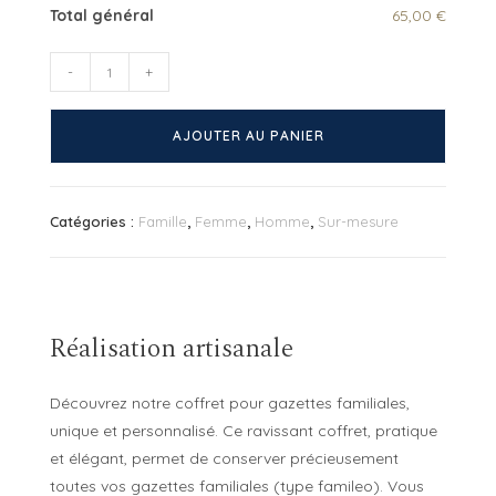
Total général
65,00 €
quantité
-
+
de
Coffret
AJOUTER AU PANIER
personnalisé
pour
gazettes
Catégories :
Famille
,
Femme
,
Homme
,
Sur-mesure
familiales
Réalisation artisanale
Découvrez notre coffret pour gazettes familiales,
unique et personnalisé. Ce ravissant coffret, pratique
et élégant, permet de conserver précieusement
toutes vos gazettes familiales (type famileo). Vous