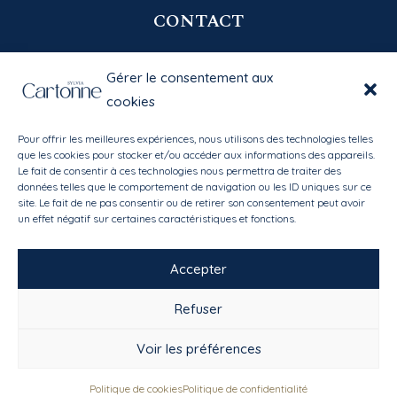
CONTACT
06 20 58 39 77
Gérer le consentement aux
contact@sylviacartonne.fr
cookies
Pour offrir les meilleures expériences, nous utilisons des technologies telles
EN SAVOIR PLUS
que les cookies pour stocker et/ou accéder aux informations des appareils.
Le fait de consentir à ces technologies nous permettra de traiter des
données telles que le comportement de navigation ou les ID uniques sur ce
Bibliothèque des matières
site. Le fait de ne pas consentir ou de retirer son consentement peut avoir
Mon compte
/
Mes favoris
un effet négatif sur certaines caractéristiques et fonctions.
Conditions générales de vente
Accepter
Refuser
Voir les préférences
Copyright Sylvia Cartonne - Tous droits réservés -
Mentions légales
Politique de cookies
Politique de confidentialité