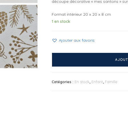
découpe décorative « mes santons » sur
Format intérieur 20 x 20 x 8 cm
1 en stock
Ajouter aux favoris
quantité
de
AJOUT
Coffret
à
santons
Catégories :
En stock
,
Enfant
,
Famille
Doré
Mes
santons