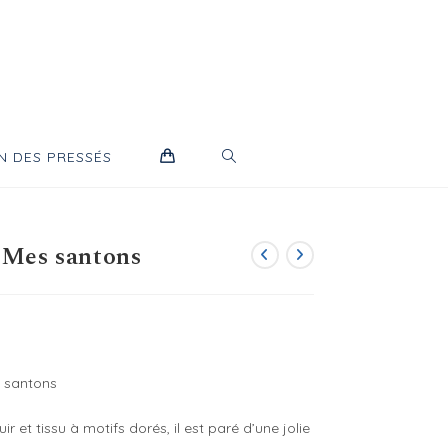
TOGGLE
N DES PRESSÉS
WEBSITE
 Mes santons
SEARCH
x santons
ir et tissu à motifs dorés, il est paré d’une jolie