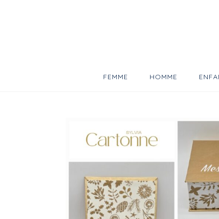
Skip
to
content
FEMME
HOMME
ENFA