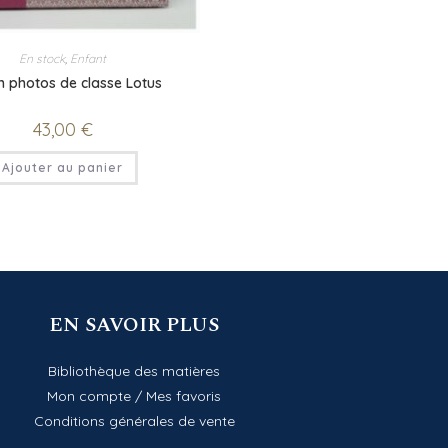
En stock
,
Enfant
 photos de classe Lotus
43,00
€
Ajouter au panier
EN SAVOIR PLUS
Bibliothèque des matières
Mon compte
/
Mes favoris
Conditions générales de vente