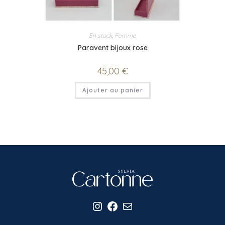
En stock
,
Femme
Paravent bijoux rose
45,00
€
Ajouter au panier
Instagram
Facebook
E-mail