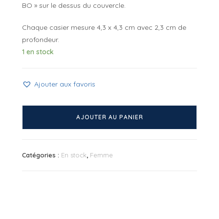
BO » sur le dessus du couvercle.
Chaque casier mesure 4,3 x 4,3 cm avec 2,3 cm de
profondeur.
1 en stock
Ajouter aux favoris
quantité
de
AJOUTER AU PANIER
Coffret
9
boucles
Catégories :
En stock
,
Femme
d’oreille
Turquoise