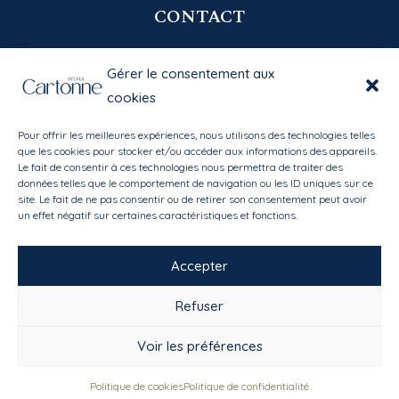
CONTACT
06 20 58 39 77
Gérer le consentement aux
contact@sylviacartonne.fr
cookies
Pour offrir les meilleures expériences, nous utilisons des technologies telles
EN SAVOIR PLUS
que les cookies pour stocker et/ou accéder aux informations des appareils.
Le fait de consentir à ces technologies nous permettra de traiter des
données telles que le comportement de navigation ou les ID uniques sur ce
Bibliothèque des matières
site. Le fait de ne pas consentir ou de retirer son consentement peut avoir
Mon compte
/
Mes favoris
un effet négatif sur certaines caractéristiques et fonctions.
Conditions générales de vente
Accepter
Refuser
Voir les préférences
Copyright Sylvia Cartonne - Tous droits réservés -
Mentions légales
Politique de cookies
Politique de confidentialité