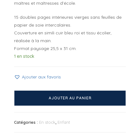
maîtres et maîtresses d’école.
15 doubles pages intérieures vierges sans feuilles de
papier de soie intercalaires.
Couverture en simili cuir bleu roi et tissu écolier,
réalisée à la main.
Format paysage 25,5 x 31 cm.
1 en stock
Ajouter aux favoris
quantité
de
AJOUTER AU PANIER
Album
photos
de
Catégories :
En stock
,
Enfant
classe
Ecolier