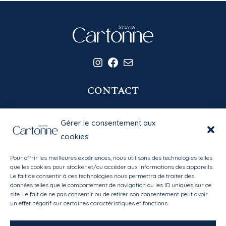
Instagram
Facebook
E-mail
CONTACT
06 20 58 39 77
Gérer le consentement aux
contact@sylviacartonne.fr
cookies
Pour offrir les meilleures expériences, nous utilisons des technologies telles
EN SAVOIR PLUS
que les cookies pour stocker et/ou accéder aux informations des appareils.
Le fait de consentir à ces technologies nous permettra de traiter des
données telles que le comportement de navigation ou les ID uniques sur ce
Bibliothèque des matières
site. Le fait de ne pas consentir ou de retirer son consentement peut avoir
Mon compte
/
Mes favoris
un effet négatif sur certaines caractéristiques et fonctions.
Conditions générales de vente